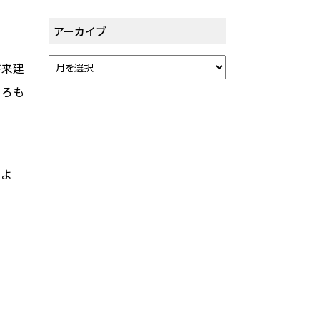
アーカイブ
将来建
ころも
すよ