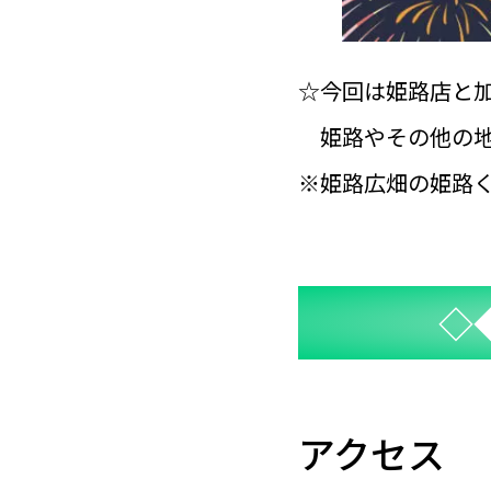
☆今回は姫路店と
姫路やその他の地
※姫路広畑の姫路
◇
アクセス