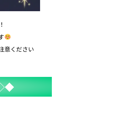
！
す
注意ください
◇◆