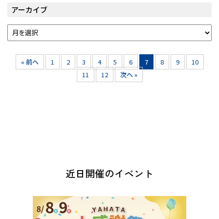
アーカイブ
« 前へ
1
2
3
4
5
6
7
8
9
10
11
12
次へ »
近日開催のイベント